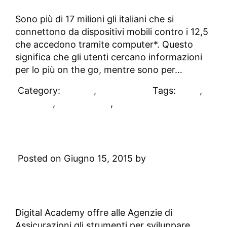
Sono più di 17 milioni gli italiani che si
connettono da dispositivi mobili contro i 12,5
che accedono tramite computer*. Questo
significa che gli utenti cercano informazioni
per lo più on the go, mentre sono per…
Category:
DAblog
,
Sales 2.0
Tags:
sales
,
sales 2.0
,
social media
,
vendite
Agenzia 2.0: il digitale per le
Assicurazioni
Posted on Giugno 15, 2015 by
Digital
Academy
Leave a Comment
Digital Academy offre alle Agenzie di
Assicurazioni gli strumenti per sviluppare