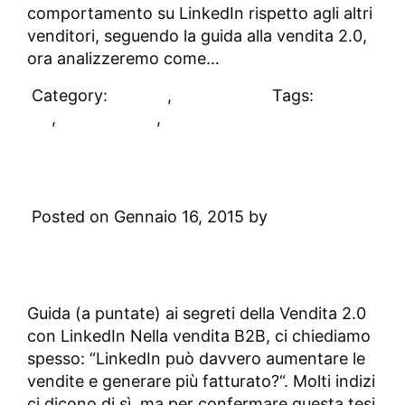
comportamento su LinkedIn rispetto agli altri
venditori, seguendo la guida alla vendita 2.0,
ora analizzeremo come…
Category:
DAblog
,
Sales 2.0
Tags:
sales
2.0
,
social selling
,
vendite
Vendere con LinkedIn: come
generare più fatturato
Posted on Gennaio 16, 2015 by
Digital
Academy
2 Comments
Guida (a puntate) ai segreti della Vendita 2.0
con LinkedIn Nella vendita B2B, ci chiediamo
spesso: “LinkedIn può davvero aumentare le
vendite e generare più fatturato?“. Molti indizi
ci dicono di sì, ma per confermare questa tesi