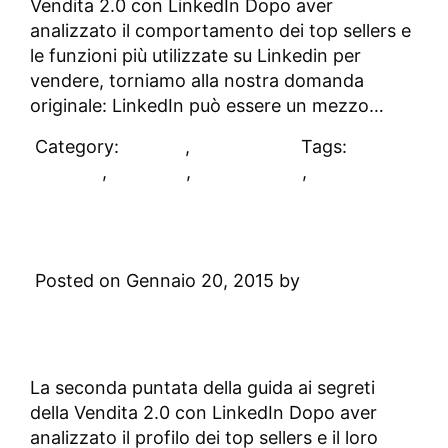
Vendita 2.0 con LinkedIn Dopo aver
analizzato il comportamento dei top sellers e
le funzioni più utilizzate su Linkedin per
vendere, torniamo alla nostra domanda
originale: LinkedIn può essere un mezzo…
Category:
DAblog
,
Sales 2.0
Tags:
LinkedIn
,
sales 2.0
,
social selling
,
vendite
Come usare LinkedIn per
vendere di più
Posted on Gennaio 20, 2015 by
Digital
Academy
Leave a Comment
La seconda puntata della guida ai segreti
della Vendita 2.0 con LinkedIn Dopo aver
analizzato il profilo dei top sellers e il loro