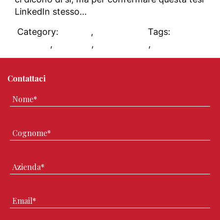
LinkedIn stesso…
Category:
DAblog
,
Sales 2.0
Tags:
LinkedIn
,
sales 2.0
,
social selling
,
vendite
Contattaci