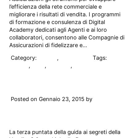
l’efficienza della rete commerciale e
migliorare i risultati di vendita. I programmi
di formazione e consulenza di Digital
Academy dedicati agli Agenti e ai loro
collaboratori, consentono alle Compagnie di
Assicurazioni di fidelizzare e…
Category:
DAblog
,
Sales 2.0
Tags:
reti
vendita
,
sales
,
sales 2.0
,
vendite
8 azioni su LinkedIn per
accrescere le vendite
Posted on Gennaio 23, 2015 by
Digital
Academy
Leave a Comment
La terza puntata della guida ai segreti della