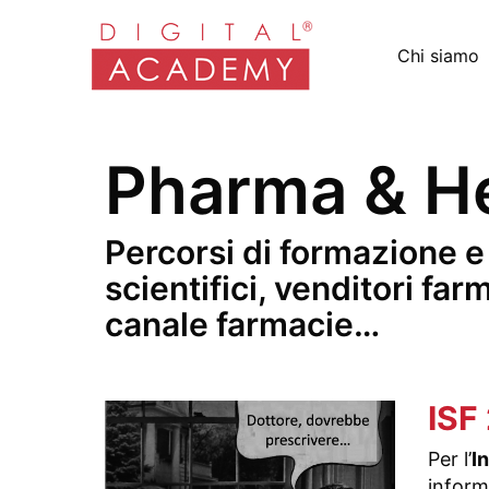
Chi siamo
Pharma & He
Percorsi di formazione e
scientifici, venditori f
canale farmacie…
ISF
Per l’
I
inform