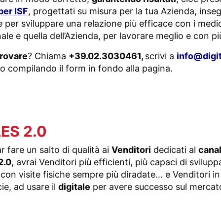
per ISF
, progettati su misura per la tua Azienda, inse
le per sviluppare una relazione più efficace con i medic
ale e quella dell’Azienda, per lavorare meglio e con p
rovare
? Chiama
+39.02.3030461,
scrivi a
info@digi
to compilando il form in fondo alla pagina.
ES 2.0
r fare un salto di qualità ai
Venditori
dedicati al
canal
2.0
, avrai Venditori più efficienti, più capaci di svilup
on visite fisiche sempre più diradate… e Venditori in g
ie, ad usare il
digitale
per avere successo sul mercato