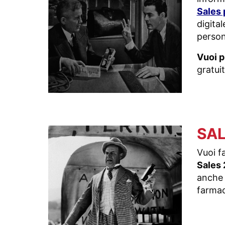
Sales 
digita
person
Vuoi p
gratui
SAL
Vuoi fa
Sales 
anche c
farmac