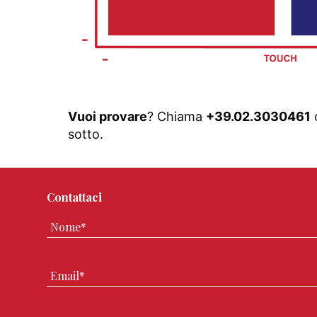
Vuoi provare
? Chiama
+39.02.3030461
o
sotto.
Contattaci