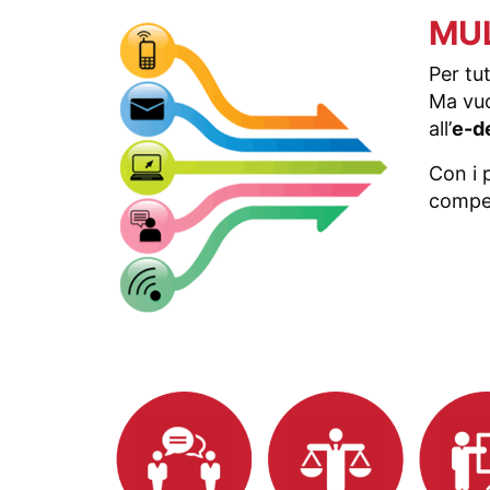
MU
Per tu
Ma vuo
all’
e-de
Con i 
compete