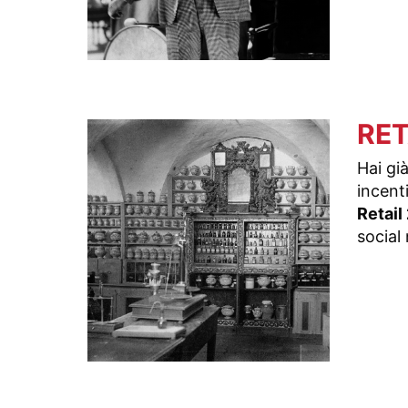
RET
Hai gi
incent
Retail
social