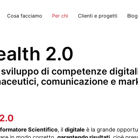
Cosa facciamo
Per chi
Clienti e progetti
Blog
alth 2.0
 sviluppo di competenze digitali
armaceutici, comunicazione e mar
 2.0
nformatore Scientifico
, il
digitale
è la grande opportu
are in modo corretto,
garantendo risultati
, cioè pres