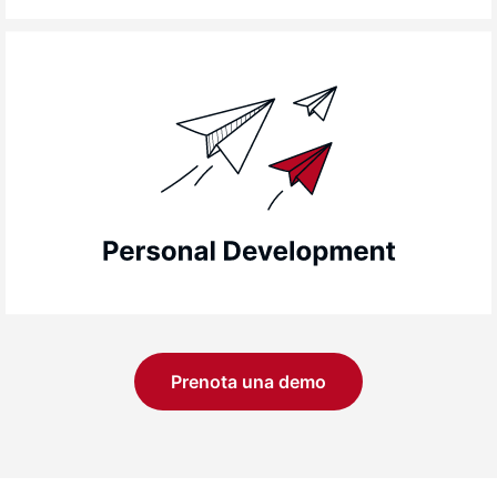
I nostri percorsi di sviluppo personale ti
offrono gli strumenti e le conoscenze per
migliorare in tutti gli aspetti della tua vita: dalla
gestione del tempo al public speaking, dallo
sviluppo di intelligenza emotiva ed empatia
all’autoefficacia.
Prenota una demo