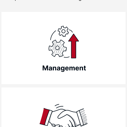
Sviluppa le tue competenze in tutti gli ambiti
cruciali per la crescita della tua organizzazione
e delle persone: dalla leadership efficace alla
gestione di team e progetti, dalla valutazione e
feedback al reclutamento dei migliori talenti.
Percorsi di formazione completi per la vendita
B2C e B2B: sviluppare nuove opportunità
commerciali, costruire relazioni durature con i
clienti, negoziare accordi vantaggiosi e