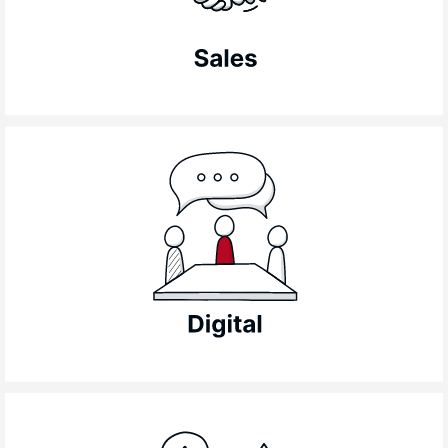
chiudere vendite con successo, sfruttare il
digitale per il new business e per la gestione
della clientela.
Le competenze per sostenere la
trasformazione digitale della tua azienda:
digital marketing, digital sales, digital dexterity,
digital recruitment, business & marketing
intelligence, comunicazione interna &
knowledge management.
Formazione per retail manager, store manager,