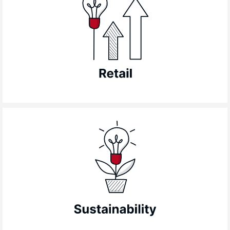
venditori: nuove competenze di
comunicazione e vendita per nuovi
comportamenti di acquisto, all’incrocio fra
esperienza fisica e digitale. Dalla vendita in
negozio, al visual merchandising, al local
marketing del punto vendita.
La sostenibilità dell’impresa nelle sue
dimensioni ambientale, sociale, economica:
Corporate Social Responsibility; Diversity,
Equity and Inclusion; Comunicazione
Interculturale; Comunicazione
Intergenerazionale…