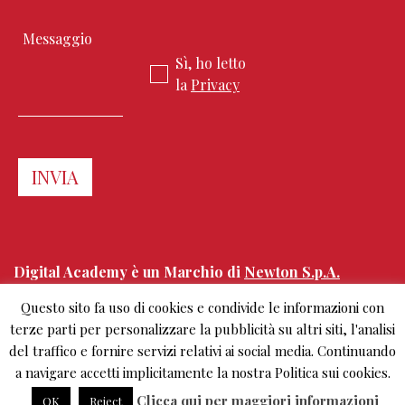
Sì, ho letto
la
Privacy
Digital Academy è un Marchio di
Newton S.p.A.
Questo sito fa uso di cookies e condivide le informazioni con
Corso Sempione 68
terze parti per personalizzare la pubblicità su altri siti, l'analisi
20154 Milano, Italy
del traffico e fornire servizi relativi ai social media. Continuando
+39.02.303 0461
info@digitalacademy.it
a navigare accetti implicitamente la nostra Politica sui cookies.
Clicca qui per maggiori informazioni
OK
Reject