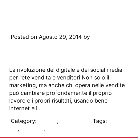
sales 2.0
Sales 2.0: cosa, come,
perché
Posted on Agosto 29, 2014 by
Digital
Academy
Leave a Comment
La rivoluzione del digitale e dei social media
per rete vendita e venditori Non solo il
marketing, ma anche chi opera nelle vendite
può cambiare profondamente il proprio
lavoro e i propri risultati, usando bene
internet e i…
Category:
DAblog
,
Sales 2.0
Tags:
retail
2.0
,
sales 2.0
,
social media