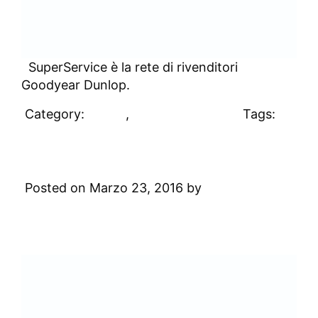
SuperService è la rete di rivenditori
Goodyear Dunlop.
Category:
Clienti
,
Uncategorized
Tags:
#clienti
Sting
Posted on Marzo 23, 2016 by
Digital
Academy
Leave a Comment