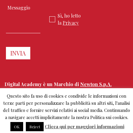
Sì, ho letto
la
Privacy
Digital Academy è un Marchio di
Newton S.p.A.
Questo sito fa uso di cookies e condivide le informazioni con
Corso Sempione 68
terze parti per personalizzare la pubblicità su altri siti, l'analisi
20154 Milano, Italy
del traffico e fornire servizi relativi ai social media. Continuando
+39.02.303 0461
info@digitalacademy.it
a navigare accetti implicitamente la nostra Politica sui cookies.
Clicca qui per maggiori informazioni
OK
Reject