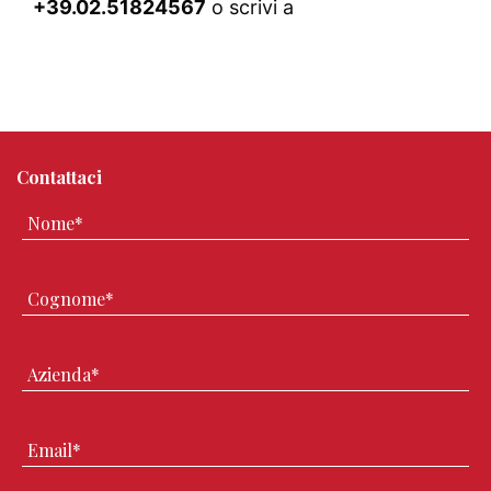
+39.02.51824567
o scrivi a
info@digitalacademy.it
Contattaci