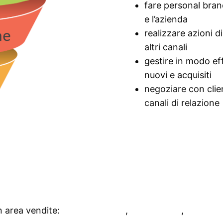
fare personal bra
e l’azienda
realizzare azioni 
altri canali
gestire in modo ef
nuovi e acquisiti
negoziare con clien
canali di relazione
n area vendite:
Sales Academy
,
Digital Sales
,
Benchmar