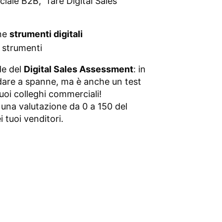
ale B2B, “fare Digital Sales”
one
strumenti digitali
 strumenti
de del
Digital Sales Assessment
: in
ndare a spanne, ma è anche un test
uoi colleghi commerciali!
 una valutazione da 0 a 150 del
ei tuoi venditori.
 TEST