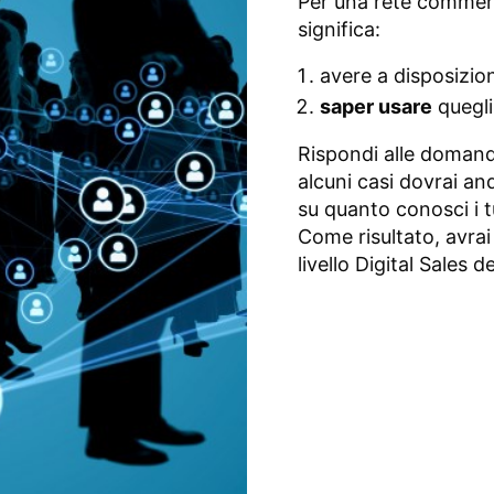
Per una rete commerci
significa:
avere a disposizi
saper usare
quegli
Rispondi alle doman
alcuni casi dovrai a
su quanto conosci i t
Come risultato, avrai
livello Digital Sales d
>>> VAI AL