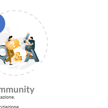
mazione.
goziazione.