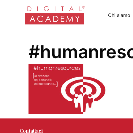
Chi siamo
#humanres
Contattaci