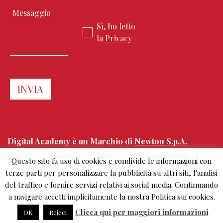
Sì, ho letto
la
Privacy
Digital Academy è un Marchio di
Newton S.p.A.
Questo sito fa uso di cookies e condivide le informazioni con
Corso Sempione 68
terze parti per personalizzare la pubblicità su altri siti, l'analisi
20154 Milano, Italy
del traffico e fornire servizi relativi ai social media. Continuando
+39.02.303 0461
info@digitalacademy.it
a navigare accetti implicitamente la nostra Politica sui cookies.
Clicca qui per maggiori informazioni
OK
Reject