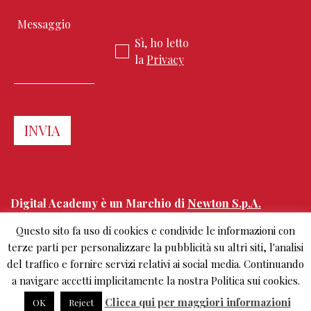
Sì, ho letto
la
Privacy
Digital Academy è un Marchio di
Newton S.p.A.
Questo sito fa uso di cookies e condivide le informazioni con
Corso Sempione 68
terze parti per personalizzare la pubblicità su altri siti, l'analisi
20154 Milano, Italy
del traffico e fornire servizi relativi ai social media. Continuando
+39.02.303 0461
a navigare accetti implicitamente la nostra Politica sui cookies.
info@digitalacademy.it
Clicca qui per maggiori informazioni
OK
Reject