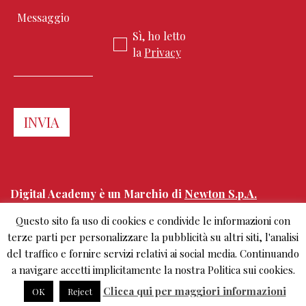
Sì, ho letto
la
Privacy
Digital Academy è un Marchio di
Newton S.p.A.
Questo sito fa uso di cookies e condivide le informazioni con
Corso Sempione 68
terze parti per personalizzare la pubblicità su altri siti, l'analisi
20154 Milano, Italy
del traffico e fornire servizi relativi ai social media. Continuando
+39.02.303 0461
info@digitalacademy.it
a navigare accetti implicitamente la nostra Politica sui cookies.
Clicca qui per maggiori informazioni
OK
Reject