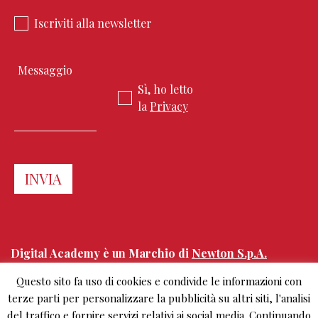
Iscriviti alla newsletter
Sì, ho letto
la
Privacy
Digital Academy è un Marchio di
Newton S.p.A.
Questo sito fa uso di cookies e condivide le informazioni con
Corso Sempione 68
terze parti per personalizzare la pubblicità su altri siti, l'analisi
20154 Milano, Italy
del traffico e fornire servizi relativi ai social media. Continuando
+39.02.303 0461