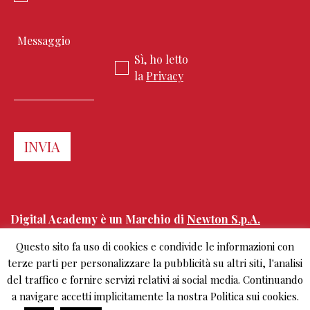
Sì, ho letto
la
Privacy
Digital Academy è un Marchio di
Newton S.p.A.
Questo sito fa uso di cookies e condivide le informazioni con
Corso Sempione 68
terze parti per personalizzare la pubblicità su altri siti, l'analisi
20154 Milano, Italy
del traffico e fornire servizi relativi ai social media. Continuando
+39.02.303 0461
info@digitalacademy.it
a navigare accetti implicitamente la nostra Politica sui cookies.