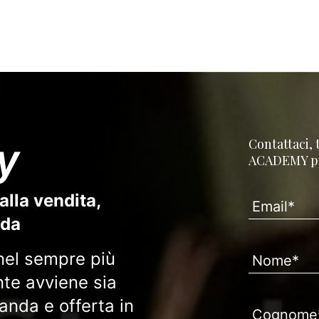
y
Contattaci, 
ACADEMY per
alla vendita,
nda
nel sempre più
iente avviene sia
manda e offerta in