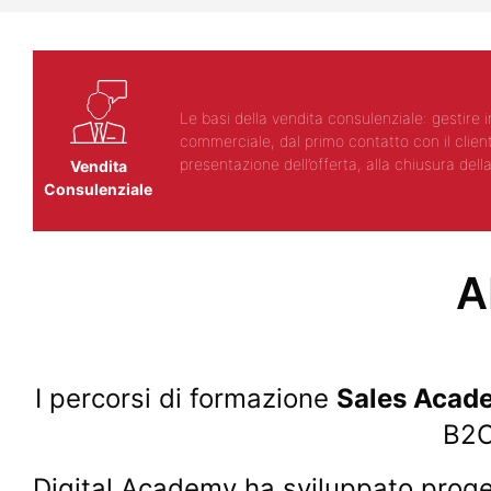
Le basi della vendita consulenziale: gestire 
commerciale, dal primo contatto con il cliente
presentazione dell’offerta, alla chiusura dell
Vendita
Consulenziale
A
I percorsi di formazione
Sales Acad
B2C
Digital Academy ha sviluppato progetti