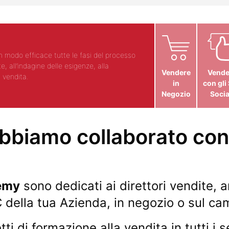
in modo efficace tutte le fasi del processo
I metod
, all’indagine delle esigenze, alla
sales c
Vendere
Vende
a vendita.
emoziona
in
con gli 
Negozio
Socia
bbiamo collaborato co
emy
sono dedicati ai direttori vendite, 
 della tua Azienda, in negozio o sul ca
 di formazione alla vendita in tutti i s