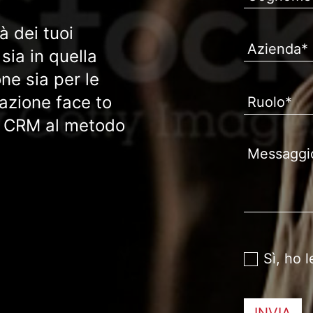
tà dei tuoi
sia in quella
one sia per le
azione face to
tuo CRM al metodo
Sì, ho l